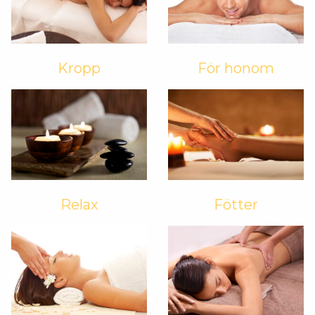
Kropp
För honom
Relax
Fötter